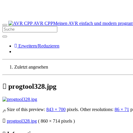
AVR CPP
Meinen AVR einfach und modern progra
Erweitern/Reduzieren
Zuletzt angesehen
progtool328.jpg
Size of this preview:
843 × 700
pixels. Other resolutions:
86 × 71
p
progtool328.jpg
( 860 × 714 pixels )