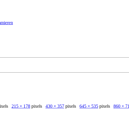
mmieren
ixels
215 × 178
pixels
430 × 357
pixels
645 × 535
pixels
860 × 7