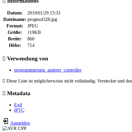
Informations
Datum:
2019/01/29 15:33
Dateiname:
progtool328.jpg
Format:
JPEG
Größe:
119KB
Breite:
860
Höhe:
714
Verwendung von
programmierung_anderer_controller
Diese Liste ist möglicherweise nicht vollständig. Versteckte und du
Metadata
Exif
IPTC
Anmelden